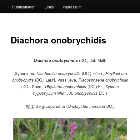
Publikationen
Links
Impressum
Diachora onobrychidis
Diachora onobrychidis
(DC.) Jul. Müll.
(Synonyme:
Diachorella onobrychidis
(DC.) Höhn.,
Phyllachora
onobychidis
(DC.) Lar.N. Vassiljeva,
Placosphaeria onobrychidis
(DC.) Sacc.,
Rhytisma onobrychidis
(DC.) Fr.,
Xyloma
hypophyllum
Wallr.,
X. onobrychidis
DC.)
Wirt:
Berg-Esparsette (
Onobrychis montana
DC.)