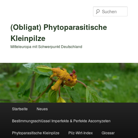
Zum
primären
Such
Inhalt
springen
(Obligat) Phytoparasitische
Kleinpilze
Mitteleuropa mit Schwerpunkt Deutschland
Hauptmenü
Startseite
Neues
Bestimmungsschlüssel Imperfekte & Perfekte Ascomyzeten
Phytoparasitische Kleinpilze
Pilz-Wirt-Index
Glossar