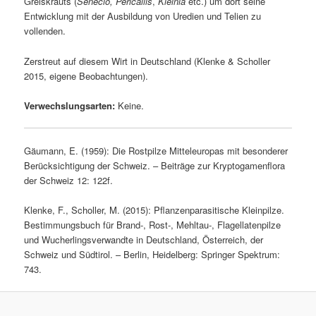
Greiskrauts (
Senecio,
Pericallis
,
Kleinia
etc.) um dort seine
Entwicklung mit der Ausbildung von Uredien und Telien zu
vollenden.
Zerstreut auf diesem Wirt in Deutschland (Klenke & Scholler
2015, eigene Beobachtungen).
Verwechslungsarten:
Keine.
Gäumann, E. (1959): Die Rostpilze Mitteleuropas mit besonderer
Berücksichtigung der Schweiz. – Beiträge zur Kryptogamenflora
der Schweiz 12: 122f.
Klenke, F., Scholler, M. (2015): Pflanzenparasitische Kleinpilze.
Bestimmungsbuch für Brand-, Rost-, Mehltau-, Flagellatenpilze
und Wucherlingsverwandte in Deutschland, Österreich, der
Schweiz und Südtirol. – Berlin, Heidelberg: Springer Spektrum:
743.