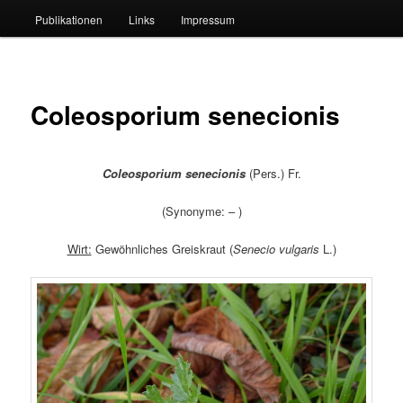
Publikationen
Links
Impressum
Coleosporium senecionis
Coleosporium senecionis
(Pers.) Fr.
(Synonyme: – )
Wirt:
Gewöhnliches Greiskraut (
Senecio vulgaris
L.)