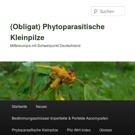
Zum
primären
Such
Inhalt
springen
(Obligat) Phytoparasitische
Kleinpilze
Mitteleuropa mit Schwerpunkt Deutschland
Hauptmenü
Startseite
Neues
Bestimmungsschlüssel Imperfekte & Perfekte Ascomyzeten
Phytoparasitische Kleinpilze
Pilz-Wirt-Index
Glossar