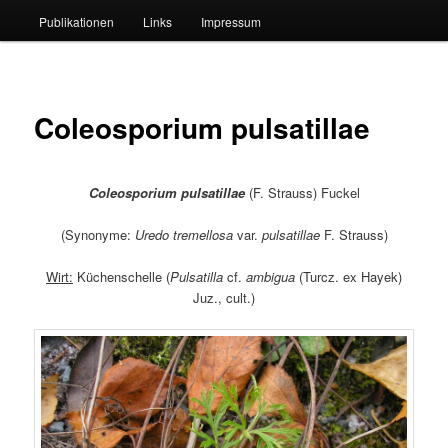
Publikationen
Links
Impressum
Coleosporium pulsatillae
Coleosporium pulsatillae
(F. Strauss) Fuckel
(Synonyme:
Uredo tremellosa
var.
pulsatillae
F. Strauss)
Wirt:
Küchenschelle (
P
ulsatilla
cf.
ambigua
(Turcz. ex Hayek)
Juz., cult.)