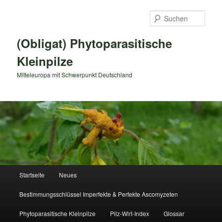
Zum
primären
Such
Inhalt
springen
(Obligat) Phytoparasitische
Kleinpilze
Mitteleuropa mit Schwerpunkt Deutschland
Hauptmenü
Startseite
Neues
Bestimmungsschlüssel Imperfekte & Perfekte Ascomyzeten
Phytoparasitische Kleinpilze
Pilz-Wirt-Index
Glossar