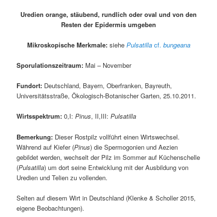
Uredien orange, stäubend, rundlich oder oval und von den
Resten der Epidermis umgeben
Mikroskopische Merkmale:
siehe
Pulsatilla
cf.
bungeana
Sporulationszeitraum:
Mai – November
Fundort:
Deutschland, Bayern, Oberfranken, Bayreuth,
Universitätsstraße, Ökologisch-Botanischer Garten, 25.10.2011.
Wirtsspektrum:
0,I:
Pinus
, II,III:
Pulsatilla
Bemerkung:
Dieser Rostpilz vollführt einen Wirtswechsel.
Während auf Kiefer (
Pinus
) die Spermogonien und Aezien
gebildet werden, wechselt der Pilz im Sommer auf Küchenschelle
(
Pulsatilla
) um dort seine Entwicklung mit der Ausbildung von
Uredien und Telien zu vollenden.
Selten auf diesem Wirt in Deutschland (Klenke & Scholler 2015,
eigene Beobachtungen).