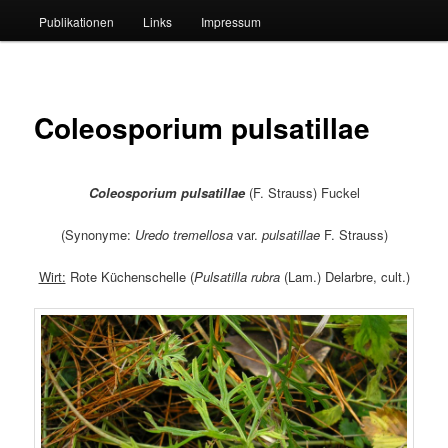
Publikationen
Links
Impressum
Coleosporium pulsatillae
Coleosporium pulsatillae
(F. Strauss) Fuckel
(Synonyme:
Uredo tremellosa
var.
pulsatillae
F. Strauss)
Wirt:
Rote Küchenschelle (
P
ulsatilla
rubra
(Lam.) Delarbre, cult.)