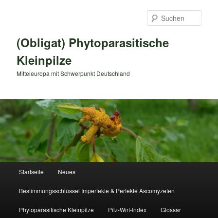
Zum
primären
Such
Inhalt
springen
(Obligat) Phytoparasitische
Kleinpilze
Mitteleuropa mit Schwerpunkt Deutschland
Hauptmenü
Startseite
Neues
Bestimmungsschlüssel Imperfekte & Perfekte Ascomyzeten
Phytoparasitische Kleinpilze
Pilz-Wirt-Index
Glossar