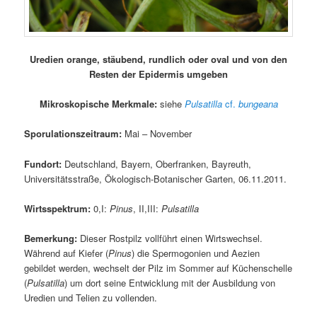
Uredien orange, stäubend, rundlich oder oval und von den
Resten der Epidermis umgeben
Mikroskopische Merkmale:
siehe
Pulsatilla
cf.
bungeana
Sporulationszeitraum:
Mai – November
Fundort:
Deutschland, Bayern, Oberfranken, Bayreuth,
Universitätsstraße, Ökologisch-Botanischer Garten, 06.11.2011.
Wirtsspektrum:
0,I:
Pinus
, II,III:
Pulsatilla
Bemerkung:
Dieser Rostpilz vollführt einen Wirtswechsel.
Während auf Kiefer (
Pinus
) die Spermogonien und Aezien
gebildet werden, wechselt der Pilz im Sommer auf Küchenschelle
(
Pulsatilla
) um dort seine Entwicklung mit der Ausbildung von
Uredien und Telien zu vollenden.