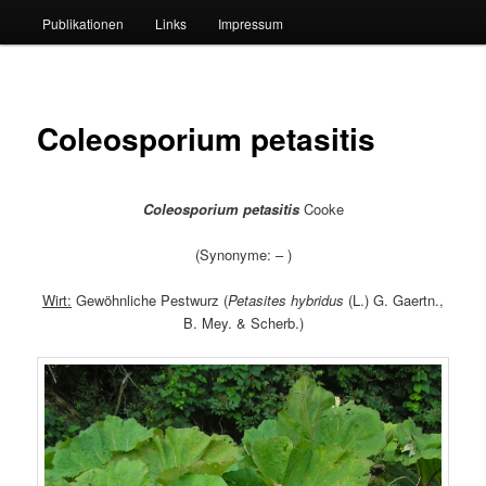
Publikationen
Links
Impressum
Coleosporium petasitis
Coleosporium petasitis
Cooke
(Synonyme: – )
Wirt:
Gewöhnliche Pestwurz (
Petasites hybridus
(L.) G. Gaertn.,
B. Mey. & Scherb.)