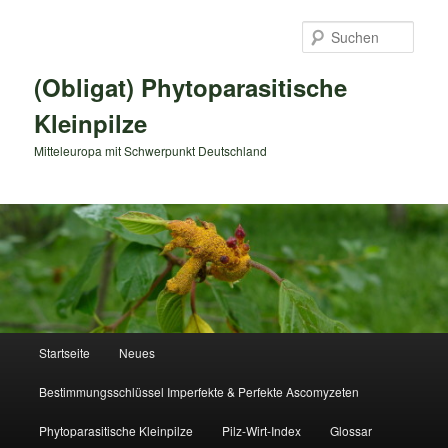
Zum
primären
Such
Inhalt
springen
(Obligat) Phytoparasitische
Kleinpilze
Mitteleuropa mit Schwerpunkt Deutschland
Hauptmenü
Startseite
Neues
Bestimmungsschlüssel Imperfekte & Perfekte Ascomyzeten
Phytoparasitische Kleinpilze
Pilz-Wirt-Index
Glossar