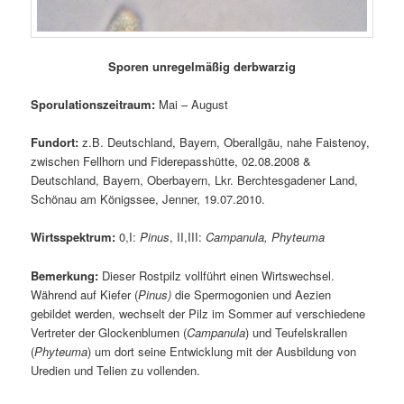
Sporen unregelmäßig derbwarzig
Sporulationszeitraum:
Mai – August
Fundort:
z.B. Deutschland, Bayern, Oberallgäu, nahe Faistenoy,
zwischen Fellhorn und Fiderepasshütte, 02.08.2008 &
Deutschland, Bayern, Oberbayern, Lkr. Berchtesgadener Land,
Schönau am Königssee, Jenner, 19.07.2010.
Wirtsspektrum:
0,I:
Pinus
, II,III:
Campanula, Phyteuma
Bemerkung:
Dieser Rostpilz vollführt einen Wirtswechsel.
Während auf Kiefer (
Pinus)
die Spermogonien und Aezien
gebildet werden, wechselt der Pilz im Sommer auf verschiedene
Vertreter der Glockenblumen (
Campanula
) und Teufelskrallen
(
Phyteuma
) um dort seine Entwicklung mit der Ausbildung von
Uredien und Telien zu vollenden.