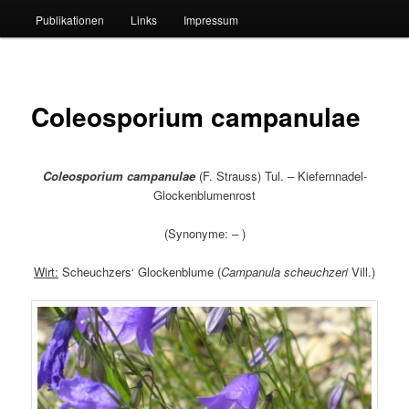
Publikationen
Links
Impressum
Coleosporium campanulae
Coleosporium campanulae
(F. Strauss) Tul. – Kiefernnadel-
Glockenblumenrost
(Synonyme: – )
Wirt:
Scheuchzers‘ Glockenblume (
Campanula scheuchzeri
Vill.)