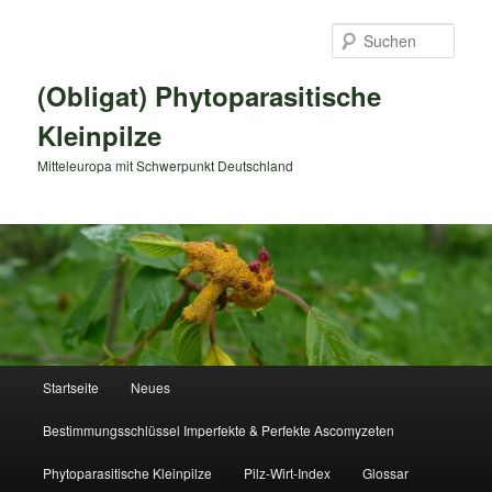
Zum
primären
Such
Inhalt
springen
(Obligat) Phytoparasitische
Kleinpilze
Mitteleuropa mit Schwerpunkt Deutschland
Hauptmenü
Startseite
Neues
Bestimmungsschlüssel Imperfekte & Perfekte Ascomyzeten
Phytoparasitische Kleinpilze
Pilz-Wirt-Index
Glossar