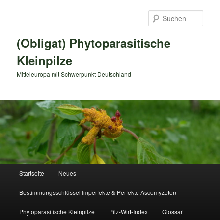
Zum
primären
Such
Inhalt
springen
(Obligat) Phytoparasitische
Kleinpilze
Mitteleuropa mit Schwerpunkt Deutschland
Hauptmenü
Startseite
Neues
Bestimmungsschlüssel Imperfekte & Perfekte Ascomyzeten
Phytoparasitische Kleinpilze
Pilz-Wirt-Index
Glossar