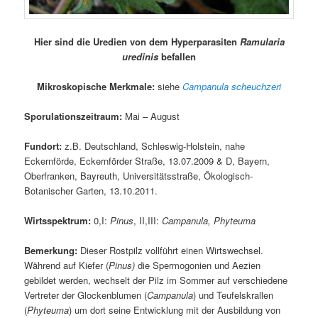
Hier sind die Uredien von dem Hyperparasiten
Ramularia
uredinis
befallen
Mikroskopische Merkmale:
siehe
Campanula scheuchzeri
Sporulationszeitraum:
Mai – August
Fundort:
z.B. Deutschland, Schleswig-Holstein, nahe
Eckernförde, Eckernförder Straße, 13.07.2009 & D, Bayern,
Oberfranken, Bayreuth, Universitätsstraße, Ökologisch-
Botanischer Garten, 13.10.2011.
Wirtsspektrum:
0,I:
Pinus
, II,III:
Campanula, Phyteuma
Bemerkung:
Dieser Rostpilz vollführt einen Wirtswechsel.
Während auf Kiefer (
Pinus)
die Spermogonien und Aezien
gebildet werden, wechselt der Pilz im Sommer auf verschiedene
Vertreter der Glockenblumen (
Campanula
) und Teufelskrallen
(
Phyteuma
) um dort seine Entwicklung mit der Ausbildung von