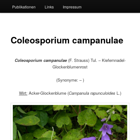
Publikationen
Links
Impressum
Coleosporium campanulae
Coleosporium campanulae
(F. Strauss) Tul. – Kiefernnadel-
Glockenblumenrost
(Synonyme: – )
Wirt:
Acker-Glockenblume (
Campanula rapunculoides
L.)