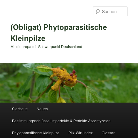
Zum
primären
Such
Inhalt
springen
(Obligat) Phytoparasitische
Kleinpilze
Mitteleuropa mit Schwerpunkt Deutschland
Hauptmenü
Startseite
Neues
Bestimmungsschlüssel Imperfekte & Perfekte Ascomyzeten
Phytoparasitische Kleinpilze
Pilz-Wirt-Index
Glossar