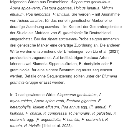
folgenden Wirten aus Deutschland:
Alopecurus geniculatus
,
Apera spica-venti
,
Festuca gigantea
,
Holcus lanatus
,
Milium
effusum
,
Poa nemoralis
,
P. trivialis
. Sie werden – mit Ausnahme
von
Holcus lanatus
, für das nur ein genetischer Marker eine
derartige Zuordnung auswies – im Kontext der Gesamtergebnisse
der Studie als Matrices von
B. graminicola
für Deutschland
eingeschätzt. Bei der
Apera spica-venti
-Probe zeigten immerhin
drei genetische Marker eine derartige Zuordnung an. Die anderen
Wirte werden entsprechend der Erhebungen von Liu et al. (2021)
provisorisch zugeordnet. Auf breitblättrigen Festuca-Arten
können zwei Blumeria-Sippen auftreten, B. dactylidis oder B.
graminicola; für eine sichere Bestimmung muss sequenziert
werden. Befälle ohne Sequenzierung sollten unter der
Blumeria
graminis
-Gruppe erfasst werden.
In D nachgewiesene Wirte:
Alopecurus geniculatus
,
A.
myosuroides
,
Apera spica-venti
,
Festuca gigantea, F.
heterophylla, Milium effusum, Poa annua
agg. (
P. annua
),
P.
bulbosa, P. chaixii, P. compressa, P. nemoralis, P. palustris, P.
pratensis
agg. (
P. angustifolia, P. humilis, P. pratensis
),
P.
remota, P. trivialis
(Thiel et al. 2023).