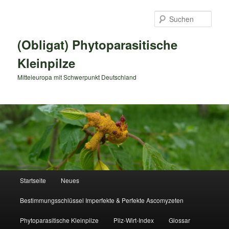
Zum
primären
Such
Inhalt
springen
(Obligat) Phytoparasitische
Kleinpilze
Mitteleuropa mit Schwerpunkt Deutschland
Hauptmenü
Startseite
Neues
Bestimmungsschlüssel Imperfekte & Perfekte Ascomyzeten
Phytoparasitische Kleinpilze
Pilz-Wirt-Index
Glossar