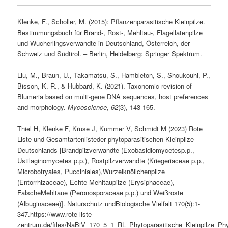
Klenke, F., Scholler, M. (2015): Pflanzenparasitische Kleinpilze.
Bestimmungsbuch für Brand-, Rost-, Mehltau-, Flagellatenpilze
und Wucherlingsverwandte in Deutschland, Österreich, der
Schweiz und Südtirol. – Berlin, Heidelberg: Springer Spektrum.
Liu, M., Braun, U., Takamatsu, S., Hambleton, S., Shoukouhi, P.,
Bisson, K. R., & Hubbard, K. (2021). Taxonomic revision of
Blumeria based on multi-gene DNA sequences, host preferences
and morphology.
Mycoscience
,
62
(3), 143-165.
Thiel H, Klenke F, Kruse J, Kummer V, Schmidt M (2023) Rote
Liste und Gesamtartenlisteder phytoparasitischen Kleinpilze
Deutschlands [Brandpilzverwandte (Exobasidiomycetesp.p.,
Ustilaginomycetes p.p.), Rostpilzverwandte (Kriegeriaceae p.p.,
Microbotryales, Pucciniales),Wurzelknöllchenpilze
(Entorrhizaceae), Echte Mehltaupilze (Erysiphaceae),
FalscheMehltaue (Peronosporaceae p.p.) und Weißroste
(Albuginaceae)]. Naturschutz undBiologische Vielfalt 170(5):1-
347.https://www.rote-liste-
zentrum.de/files/NaBiV_170_5_1_RL_Phytoparasitische_Kleinpilze_Phy