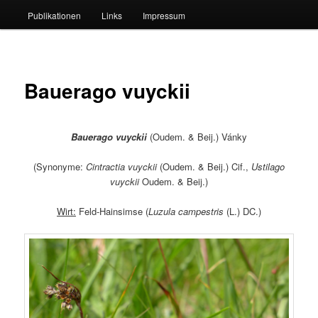
Publikationen
Links
Impressum
Bauerago vuyckii
Bauerago vuyckii
(Oudem. & Beij.) Vánky
(Synonyme:
Cintractia vuyckii
(Oudem. & Beij.) Cif.,
Ustilago
vuyckii
Oudem. & Beij.)
Wirt:
Feld-Hainsimse (
Luzula campestris
(L.) DC.)