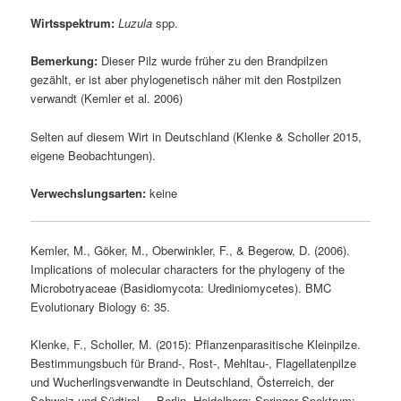
Wirtsspektrum:
Luzula
spp.
Bemerkung:
Dieser Pilz wurde früher zu den Brandpilzen
gezählt, er ist aber phylogenetisch näher mit den Rostpilzen
verwandt (Kemler et al. 2006)
Selten auf diesem Wirt in Deutschland (Klenke & Scholler 2015,
eigene Beobachtungen).
Verwechslungsarten:
keine
Kemler, M., Göker, M., Oberwinkler, F., & Begerow, D. (2006).
Implications of molecular characters for the phylogeny of the
Microbotryaceae (Basidiomycota: Urediniomycetes). BMC
Evolutionary Biology 6: 35.
Klenke, F., Scholler, M. (2015): Pflanzenparasitische Kleinpilze.
Bestimmungsbuch für Brand-, Rost-, Mehltau-, Flagellatenpilze
und Wucherlingsverwandte in Deutschland, Österreich, der
Schweiz und Südtirol. – Berlin, Heidelberg: Springer Spektrum: