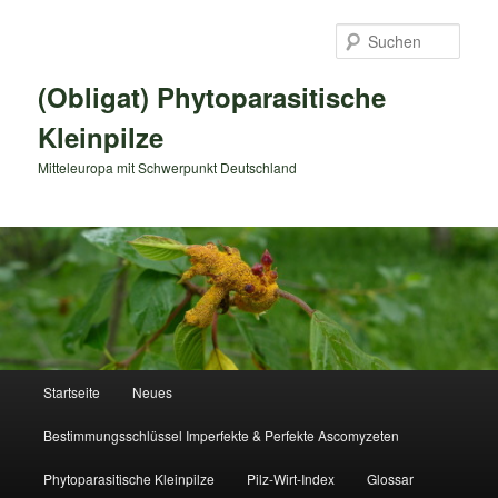
Zum
primären
Such
Inhalt
springen
(Obligat) Phytoparasitische
Kleinpilze
Mitteleuropa mit Schwerpunkt Deutschland
Hauptmenü
Startseite
Neues
Bestimmungsschlüssel Imperfekte & Perfekte Ascomyzeten
Phytoparasitische Kleinpilze
Pilz-Wirt-Index
Glossar