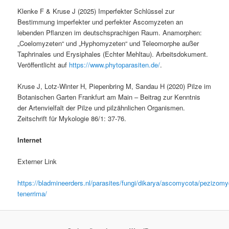
Klenke F & Kruse J (2025) Imperfekter Schlüssel zur
Bestimmung imperfekter und perfekter Ascomyzeten an
lebenden Pflanzen im deutschsprachigen Raum. Anamorphen:
„Coelomyzeten“ und „Hyphomyzeten“ und Teleomorphe außer
Taphrinales und Erysiphales (Echter Mehltau). Arbeitsdokument.
Veröffentlicht auf
https://www.phytoparasiten.de/
.
Kruse J, Lotz-Winter H, Piepenbring M, Sandau H (2020) Pilze im
Botanischen Garten Frankfurt am Main – Beitrag zur Kenntnis
der Artenvielfalt der Pilze und pilzähnlichen Organismen.
Zeitschrift für Mykologie 86/1: 37-76.
Internet
Externer Link
https://bladmineerders.nl/parasites/fungi/dikarya/ascomycota/pezizo
tenerrima/