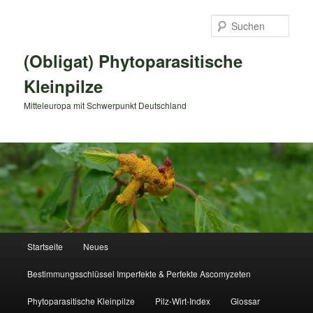
Zum
primären
Such
Inhalt
springen
(Obligat) Phytoparasitische
Kleinpilze
Mitteleuropa mit Schwerpunkt Deutschland
Hauptmenü
Startseite
Neues
Bestimmungsschlüssel Imperfekte & Perfekte Ascomyzeten
Phytoparasitische Kleinpilze
Pilz-Wirt-Index
Glossar