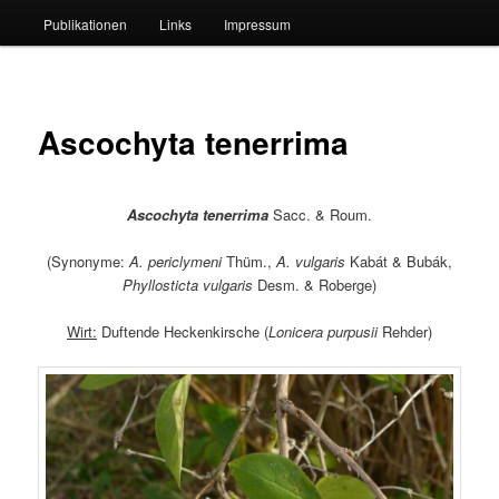
Publikationen
Links
Impressum
Ascochyta tenerrima
Ascochyta tenerrima
Sacc. & Roum.
(Synonyme:
A. periclymeni
Thüm.,
A. vulgaris
Kabát & Bubák,
Phyllosticta vulgaris
Desm. & Roberge)
Wirt:
Duftende Heckenkirsche (
Lonicera purpusii
Rehder)