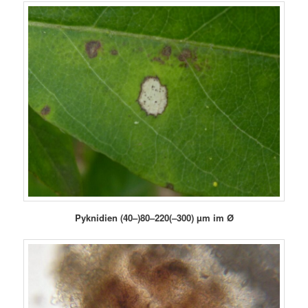
Pyknidien
(40–)8
0
–220(–300) µm
im Ø