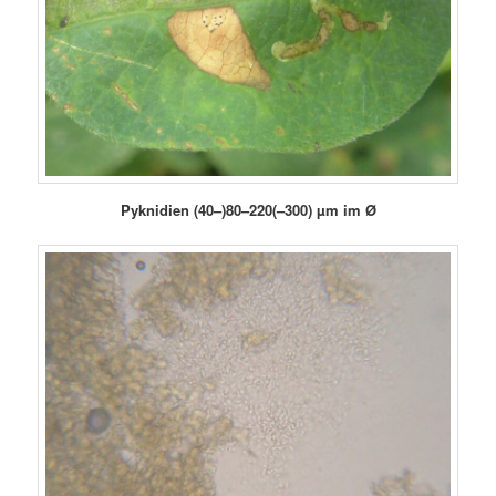
Pyknidien
(40–)8
0
–220(–300) µm
im Ø