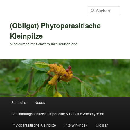
Zum
primären
Such
Inhalt
springen
(Obligat) Phytoparasitische
Kleinpilze
Mitteleuropa mit Schwerpunkt Deutschland
Hauptmenü
Startseite
Neues
Bestimmungsschlüssel Imperfekte & Perfekte Ascomyzeten
Phytoparasitische Kleinpilze
Pilz-Wirt-Index
Glossar