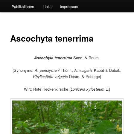
Publikationen
Links
Impressum
Ascochyta tenerrima
Ascochyta tenerrima
Sacc. & Roum.
(Synonyme:
A. periclymeni
Thüm.,
A. vulgaris
Kabát & Bubák,
Phyllosticta vulgaris
Desm. & Roberge)
Wirt:
Rote Heckenkirsche (
Lonicera xylosteum
L.)