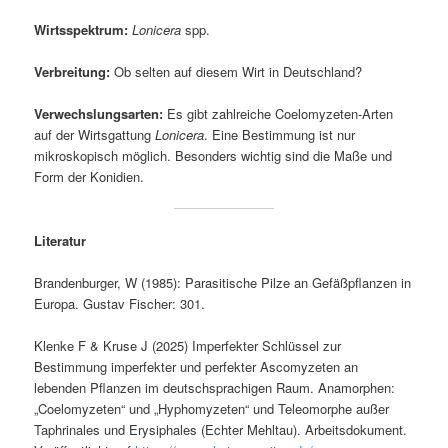
Wirtsspektrum:
Lonicera
spp.
Verbreitung:
Ob selten auf diesem Wirt in Deutschland?
Verwechslungsarten:
Es gibt zahlreiche Coelomyzeten-Arten
auf der Wirtsgattung
Lonicera
. Eine Bestimmung ist nur
mikroskopisch möglich. Besonders wichtig sind die Maße und
Form der Konidien.
Literatur
Brandenburger, W (1985): Parasitische Pilze an Gefäßpflanzen in
Europa. Gustav Fischer: 301.
Klenke F & Kruse J (2025) Imperfekter Schlüssel zur
Bestimmung imperfekter und perfekter Ascomyzeten an
lebenden Pflanzen im deutschsprachigen Raum. Anamorphen:
„Coelomyzeten“ und „Hyphomyzeten“ und Teleomorphe außer
Taphrinales und Erysiphales (Echter Mehltau). Arbeitsdokument.