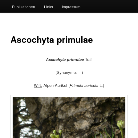
Publikationen
Links
Impressum
Ascochyta primulae
Ascochyta primulae
Trail
(Synonyme: – )
Wirt:
Alpen-Aurikel (
Primula auricula
L.)