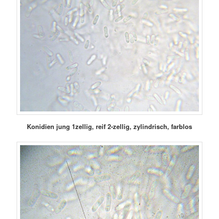
Konidien jung 1zellig, reif 2-zellig, zylindrisch, farblos