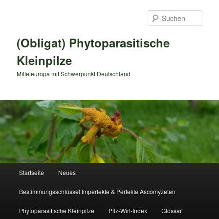
Zum
primären
Such
Inhalt
springen
(Obligat) Phytoparasitische
Kleinpilze
Mitteleuropa mit Schwerpunkt Deutschland
Hauptmenü
Startseite
Neues
Bestimmungsschlüssel Imperfekte & Perfekte Ascomyzeten
Phytoparasitische Kleinpilze
Pilz-Wirt-Index
Glossar