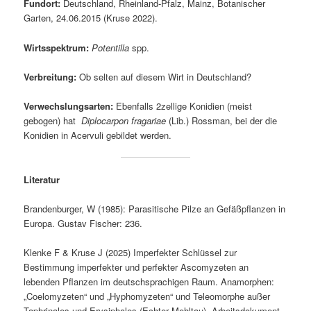
Fundort:
Deutschland, Rheinland-Pfalz, Mainz, Botanischer
Garten, 24.06.2015 (Kruse 2022).
Wirtsspektrum:
Potentilla
spp.
Verbreitung:
Ob selten auf diesem Wirt in Deutschland?
Verwechslungsarten:
Ebenfalls 2zellige Konidien (meist
gebogen) hat
Diplocarpon fragariae
(Lib.) Rossman, bei der die
Konidien in Acervuli gebildet werden.
Literatur
Brandenburger, W (1985): Parasitische Pilze an Gefäßpflanzen in
Europa. Gustav Fischer: 236.
Klenke F & Kruse J (2025) Imperfekter Schlüssel zur
Bestimmung imperfekter und perfekter Ascomyzeten an
lebenden Pflanzen im deutschsprachigen Raum. Anamorphen:
„Coelomyzeten“ und „Hyphomyzeten“ und Teleomorphe außer
Taphrinales und Erysiphales (Echter Mehltau). Arbeitsdokument.