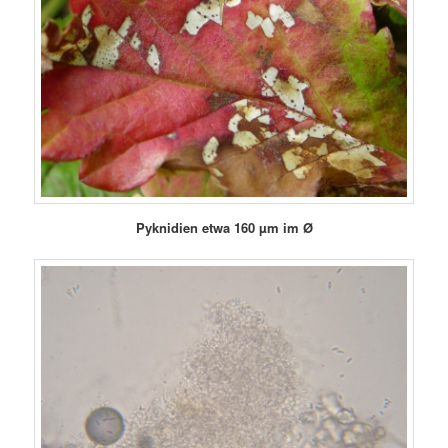
Pyknidien
etwa 160
µm im Ø