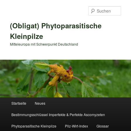
Zum
primären
Such
Inhalt
springen
(Obligat) Phytoparasitische
Kleinpilze
Mitteleuropa mit Schwerpunkt Deutschland
Hauptmenü
Startseite
Neues
Bestimmungsschlüssel Imperfekte & Perfekte Ascomyzeten
Phytoparasitische Kleinpilze
Pilz-Wirt-Index
Glossar