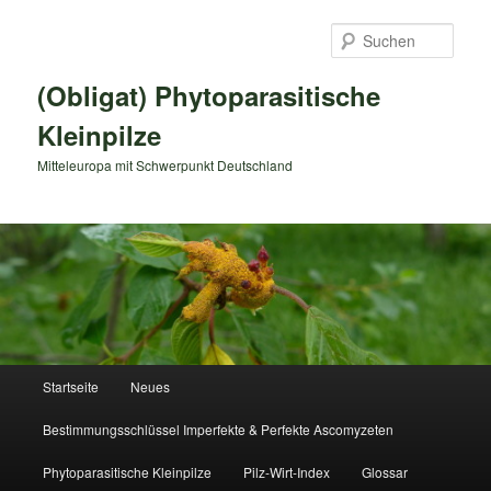
Zum
primären
Such
Inhalt
springen
(Obligat) Phytoparasitische
Kleinpilze
Mitteleuropa mit Schwerpunkt Deutschland
Hauptmenü
Startseite
Neues
Bestimmungsschlüssel Imperfekte & Perfekte Ascomyzeten
Phytoparasitische Kleinpilze
Pilz-Wirt-Index
Glossar