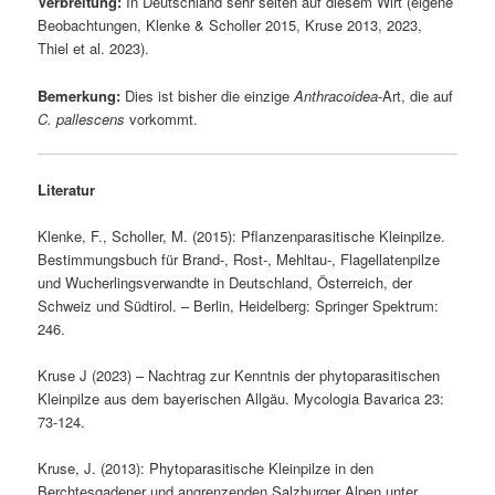
Verbreitung:
In Deutschland sehr selten auf diesem Wirt (eigene
Beobachtungen, Klenke & Scholler 2015, Kruse 2013, 2023,
Thiel et al. 2023).
Bemerkung:
Dies ist bisher die einzige
Anthracoidea
-Art, die auf
C. pallescens
vorkommt.
Literatur
Klenke, F., Scholler, M. (2015): Pflanzenparasitische Kleinpilze.
Bestimmungsbuch für Brand-, Rost-, Mehltau-, Flagellatenpilze
und Wucherlingsverwandte in Deutschland, Österreich, der
Schweiz und Südtirol. – Berlin, Heidelberg: Springer Spektrum:
246.
Kruse J (2023) – Nachtrag zur Kenntnis der phytoparasitischen
Kleinpilze aus dem bayerischen Allgäu. Mycologia Bavarica 23:
73-124.
Kruse, J. (2013): Phytoparasitische Kleinpilze in den
Berchtesgadener und angrenzenden Salzburger Alpen unter