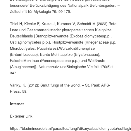
besonderer Berücksichtigung des Nationalpark Berchtesgaden. –
Zeitschrift für Mykologie 79: 99-175.
Thiel H, Klenke F, Kruse J, Kummer V, Schmidt M (2023) Rote
Liste und Gesamtartenlisteder phytoparasitischen Kleinpilze
Deutschlands [Brandpilzverwandte (Exobasidiomycetesp.p.,
Ustilaginomycetes p.p.), Rostpilzverwandte (Kriegeriaceae p.p.,
Microbotryales, Pucciniales),Wurzelknöllchenpilze
(Entorrhizaceae), Echte Mehltaupilze (Erysiphaceae),
FalscheMehltaue (Peronosporaceae p.p.) und Weißroste
(Albuginaceae)]. Naturschutz undBiologische Vielfalt 170(5):1-
347.
Vánky, K. (2012): Smut fungi of the world. – St. Paul: APS-
Press: 58.
Internet
Externer Link
https://bladmineerders.nl/parasites/fungi/dikarya/basidiomycota/ustila