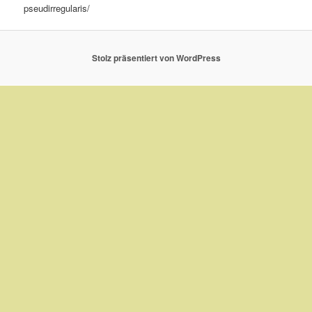
pseudirregularis/
Stolz präsentiert von WordPress