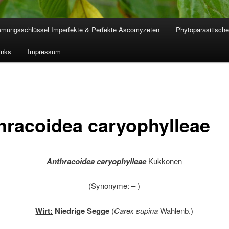
mmungsschlüssel Imperfekte & Perfekte Ascomyzeten
Phytoparasitische
inks
Impressum
hracoidea caryophylleae
Anthracoidea caryophylleae
Kukkonen
(Synonyme: – )
Wirt:
Niedrige Segge
(
Carex supina
Wahlenb.)