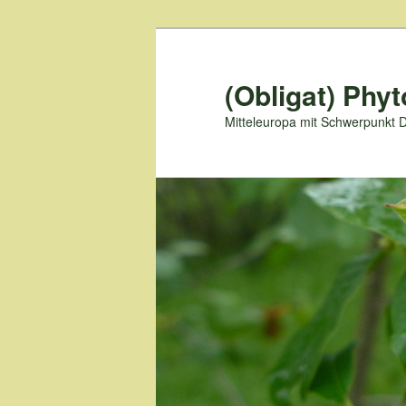
Zum
primären
Inhalt
(Obligat) Phyt
springen
Mitteleuropa mit Schwerpunkt 