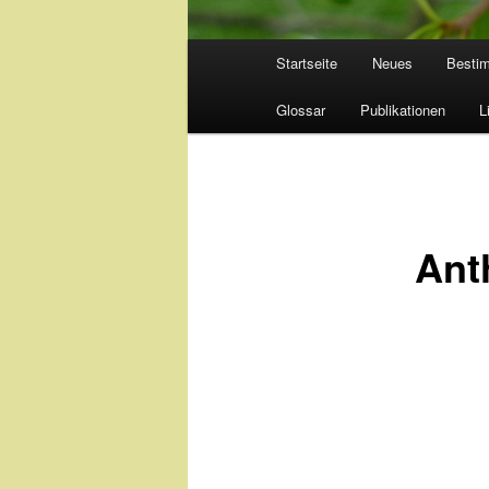
Hauptmenü
Startseite
Neues
Besti
Glossar
Publikationen
L
Ant