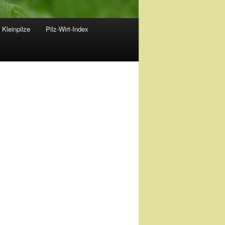
 Kleinpilze
Pilz-Wirt-Index