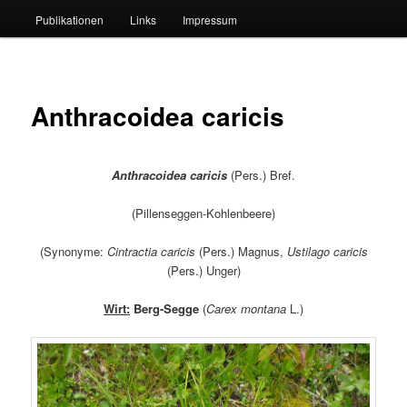
Publikationen
Links
Impressum
Anthracoidea caricis
Anthracoidea caricis
(Pers.) Bref.
(Pillenseggen-Kohlenbeere)
(Synonyme:
Cintractia caricis
(Pers.) Magnus,
Ustilago caricis
(Pers.) Unger)
Wirt:
Berg-Segge
(
Carex montana
L.)