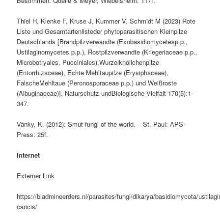
Bestimmen. Quelle & Meyer, Wiebelsheim: 117f.
Thiel H, Klenke F, Kruse J, Kummer V, Schmidt M (2023) Rote
Liste und Gesamtartenlisteder phytoparasitischen Kleinpilze
Deutschlands [Brandpilzverwandte (Exobasidiomycetesp.p.,
Ustilaginomycetes p.p.), Rostpilzverwandte (Kriegeriaceae p.p.,
Microbotryales, Pucciniales),Wurzelknöllchenpilze
(Entorrhizaceae), Echte Mehltaupilze (Erysiphaceae),
FalscheMehltaue (Peronosporaceae p.p.) und Weißroste
(Albuginaceae)]. Naturschutz undBiologische Vielfalt 170(5):1-
347.
Vánky, K. (2012): Smut fungi of the world. – St. Paul: APS-
Press: 25f.
Internet
Externer Link
https://bladmineerders.nl/parasites/fungi/dikarya/basidiomycota/ustila
caricis/