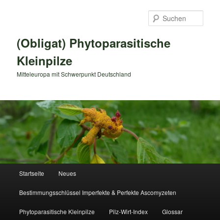
Zum
primären
Such
Inhalt
springen
(Obligat) Phytoparasitische
Kleinpilze
Mitteleuropa mit Schwerpunkt Deutschland
Hauptmenü
Startseite
Neues
Bestimmungsschlüssel Imperfekte & Perfekte Ascomyzeten
Phytoparasitische Kleinpilze
Pilz-Wirt-Index
Glossar