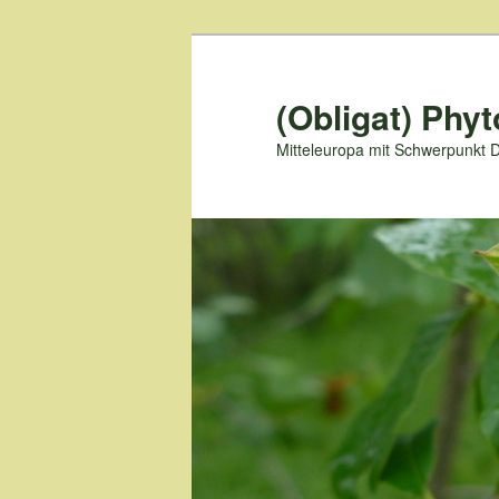
Zum
primären
Inhalt
(Obligat) Phyt
springen
Mitteleuropa mit Schwerpunkt 