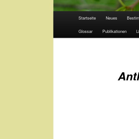
Hauptmenü
Startseite
Neues
Besti
Glossar
Publikationen
L
Ant