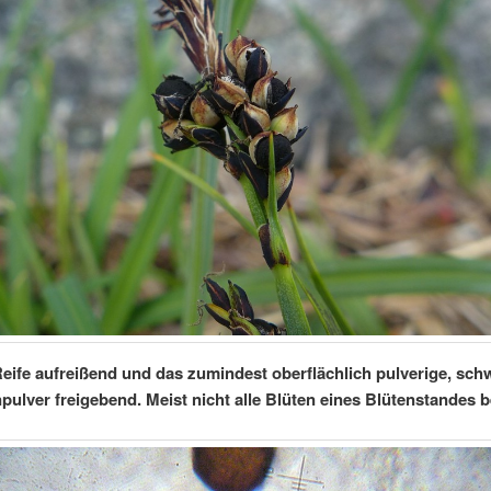
Reife aufreißend und das zumindest oberflächlich pulverige, sch
ulver freigebend. Meist nicht alle Blüten eines Blütenstandes be