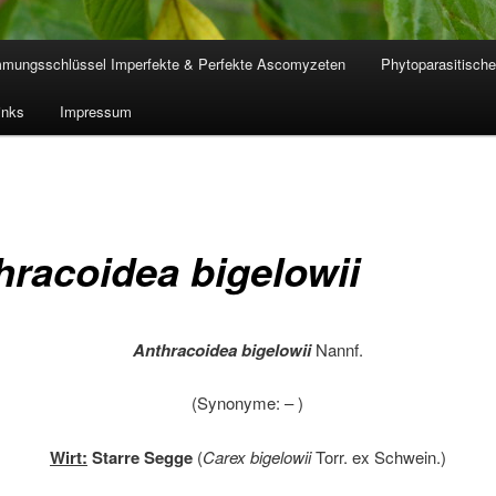
mmungsschlüssel Imperfekte & Perfekte Ascomyzeten
Phytoparasitische
inks
Impressum
hracoidea bigelowii
Anthracoidea bigelowii
Nannf.
(Synonyme: – )
Wirt:
Starre Segge
(
Carex bigelowii
Torr. ex Schwein.)