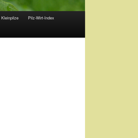
 Kleinpilze
Pilz-Wirt-Index