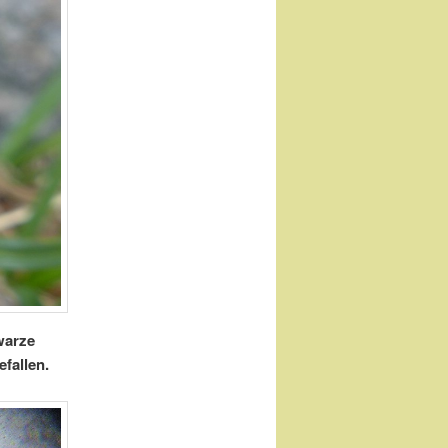
warze
fallen.