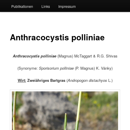
Publikationen
Links
Impressum
Anthracocystis polliniae
Anthracocystis polliniae
(Magnus) McTaggart & R.G. Shivas
(Synonyme:
Sporisorium
polliniae
(P. Magnus) K. Vánky)
Wirt:
Zweiähriges Bartgras
(
Andropogon distachyos
L.)