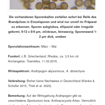
Die vorhandenen Sporenballen zerfallen sofort bei Reife des
Brandpilzes in Einzelsporen und sind nur unreif im Präparat
zu erkennen. Sporen subglobos, ellipsoid oder irregulär
geformt, 9-12 x 8-9 µm, olivbraun, feinwarzig; Sporenwand 1-
2 µm dick, uneben
Sporulationszeitraum:
März – Mai
Fundort:
z.B. Griechenland, Rhodos, ca. 3,5 km nö
Archangelos: Tsambika, 11.03.2016.
Wirtsspektrum:
Andropogon abyssinicus
,
A. distachyos
Verbreitung:
Bisher keine Nachweise in Deutschland (Klenke &
Scholler 2015, Thiel et al. 2023).
Bemerkung:
Auf der Wirtsgattung
Andropogon
gibt es
verschiedene
Sporisorium
bzw.
Anthracocystis
-Arten. Vermutlich