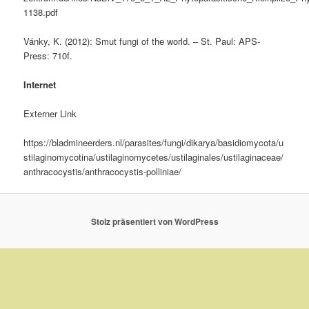
1138.pdf
Vánky, K. (2012): Smut fungi of the world. – St. Paul: APS-
Press: 710f.
Internet
Externer Link
https://bladmineerders.nl/parasites/fungi/dikarya/basidiomycota/u
stilaginomycotina/ustilaginomycetes/ustilaginales/ustilaginaceae/
anthracocystis/anthracocystis-polliniae/
Stolz präsentiert von WordPress