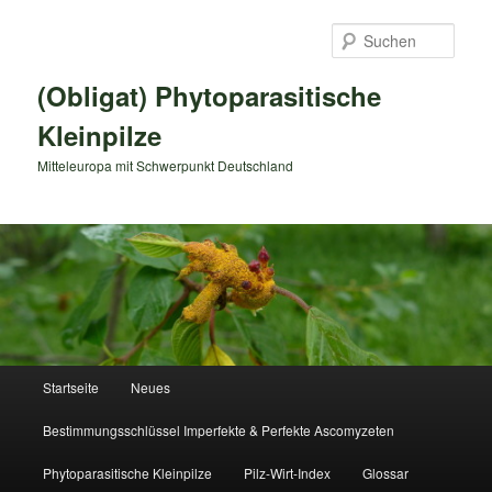
Zum
primären
Such
Inhalt
springen
(Obligat) Phytoparasitische
Kleinpilze
Mitteleuropa mit Schwerpunkt Deutschland
Hauptmenü
Startseite
Neues
Bestimmungsschlüssel Imperfekte & Perfekte Ascomyzeten
Phytoparasitische Kleinpilze
Pilz-Wirt-Index
Glossar