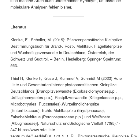
sind manche Arten auch untereinander Synonym, umfassende
molekulare Analysen fehlen bisher.
Literatur
Klenke, F., Scholler, M. (2015): Pflanzenparasitische Kleinpilze.
Bestimmungsbuch für Brand-, Rost-, Mehltau-, Flagellatenpilze
und Wucherlingsverwandte in Deutschland, Österreich, der
Schweiz und Südtirol. – Berlin, Heidelberg: Springer Spektrum:
563.
Thiel H, Klenke F, Kruse J, Kummer V, Schmidt M (2023) Rote
Liste und Gesamtartenlisteder phytoparasitischen Kleinpilze
Deutschlands [Brandpilzverwandte (Exobasidiomycetesp.p.,
Ustilaginomycetes p.p.), Rostpilzverwandte (Kriegeriaceae p.p.,
Microbotryales, Pucciniales),Wurzelknöllchenpilze
(Entorrhizaceae), Echte Mehltaupilze (Erysiphaceae),
FalscheMehltaue (Peronosporaceae p.p.) und Weißroste
(Albuginaceae)]. Naturschutz undBiologische Vielfalt 170(5):1-
347.https://www.rote-liste-
zentrum.de/files/NaBiV_170_5_1_RL_Phytoparasitische_Kleinpilze_Phy