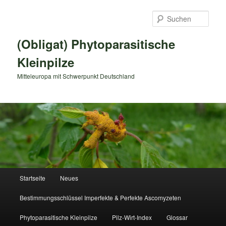
Zum
primären
Such
Inhalt
springen
(Obligat) Phytoparasitische
Kleinpilze
Mitteleuropa mit Schwerpunkt Deutschland
Hauptmenü
Startseite
Neues
Bestimmungsschlüssel Imperfekte & Perfekte Ascomyzeten
Phytoparasitische Kleinpilze
Pilz-Wirt-Index
Glossar