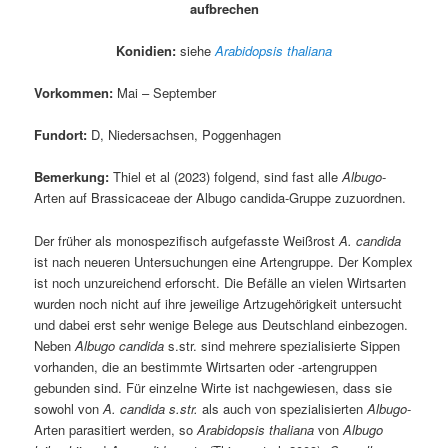
aufbrechen
Konidien:
siehe
Arabidopsis thaliana
Vorkommen:
Mai – September
Fundort:
D, Niedersachsen, Poggenhagen
Bemerkung:
Thiel et al (2023) folgend, sind fast alle
Albugo
-
Arten auf Brassicaceae der Albugo candida-Gruppe zuzuordnen.
Der früher als monospezifisch aufgefasste Weißrost
A. candida
ist nach neueren Untersuchungen eine Artengruppe. Der Komplex
ist noch unzureichend erforscht. Die Befälle an vielen Wirtsarten
wurden noch nicht auf ihre jeweilige Artzugehörigkeit untersucht
und dabei erst sehr wenige Belege aus Deutschland einbezogen.
Neben
Albugo candida
s.str. sind mehrere spezialisierte Sippen
vorhanden, die an bestimmte Wirtsarten oder -artengruppen
gebunden sind. Für einzelne Wirte ist nachgewiesen, dass sie
sowohl von
A. candida s.str.
als auch von spezialisierten
Albugo
-
Arten parasitiert werden, so
Arabidopsis thaliana
von
Albugo