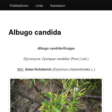
Publikationen
Links
Impressum
Albugo candida
Albugo candida
-Gruppe
(Synonyme:
Cystopus candidus
(Pers.) Lév.)
Wirt:
Acker-Schöterich
(
Erysimum cheiranthoides
L.)