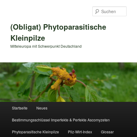
Zum
primären
Such
Inhalt
springen
(Obligat) Phytoparasitische
Kleinpilze
Mitteleuropa mit Schwerpunkt Deutschland
Hauptmenü
Startseite
Neues
Bestimmungsschlüssel Imperfekte & Perfekte Ascomyzeten
Phytoparasitische Kleinpilze
Pilz-Wirt-Index
Glossar