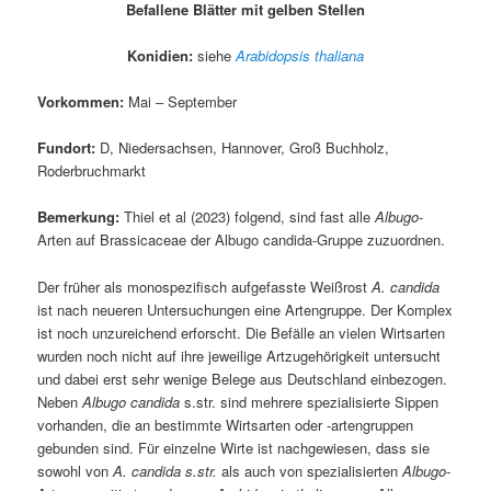
Befallene Blätter mit gelben Stellen
Konidien:
siehe
Arabidopsis thaliana
Vorkommen:
Mai – September
Fundort:
D, Niedersachsen, Hannover, Groß Buchholz,
Roderbruchmarkt
Bemerkung:
Thiel et al (2023) folgend, sind fast alle
Albugo
-
Arten auf Brassicaceae der Albugo candida-Gruppe zuzuordnen.
Der früher als monospezifisch aufgefasste Weißrost
A. candida
ist nach neueren Untersuchungen eine Artengruppe. Der Komplex
ist noch unzureichend erforscht. Die Befälle an vielen Wirtsarten
wurden noch nicht auf ihre jeweilige Artzugehörigkeit untersucht
und dabei erst sehr wenige Belege aus Deutschland einbezogen.
Neben
Albugo candida
s.str. sind mehrere spezialisierte Sippen
vorhanden, die an bestimmte Wirtsarten oder -artengruppen
gebunden sind. Für einzelne Wirte ist nachgewiesen, dass sie
sowohl von
A. candida s.str.
als auch von spezialisierten
Albugo
-