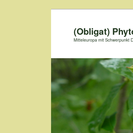
Zum
primären
Inhalt
(Obligat) Phyt
springen
Mitteleuropa mit Schwerpunkt 