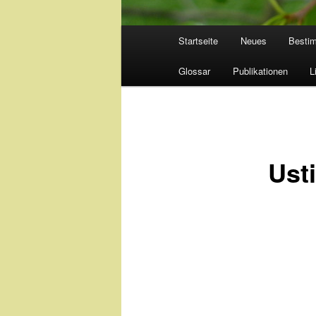
Hauptmenü
Startseite
Neues
Besti
Glossar
Publikationen
L
Usti