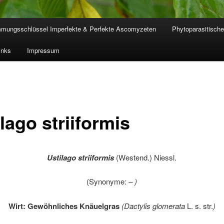
mmungsschlüssel Imperfekte & Perfekte Ascomyzeten
Phytoparasitische
inks
Impressum
lago striiformis
Ustilago striiformis
(Westend.) Niessl.
(Synonyme:
–
)
Wirt:
Gewöhnliches Knäuelgras
(
Dactylis glomerata
L. s. str.
)