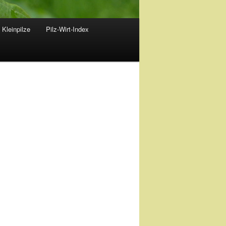
 Kleinpilze
Pilz-Wirt-Index