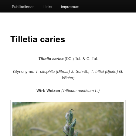
Publikationen
Links
Impressum
Tilletia caries
Tilletia caries
(DC.) Tul. & C. Tul.
(Synonyme:
T. sitophila
(Ditmar) J. Schröt.,
T. tritici
(Bjerk.) G.
Winter)
Wirt:
Weizen
(Triticum aestivum L
.
)