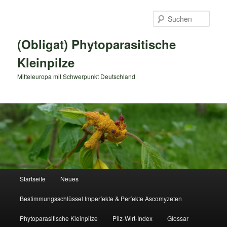
Zum
primären
Such
Inhalt
springen
(Obligat) Phytoparasitische
Kleinpilze
Mitteleuropa mit Schwerpunkt Deutschland
Hauptmenü
Startseite
Neues
Bestimmungsschlüssel Imperfekte & Perfekte Ascomyzeten
Phytoparasitische Kleinpilze
Pilz-Wirt-Index
Glossar