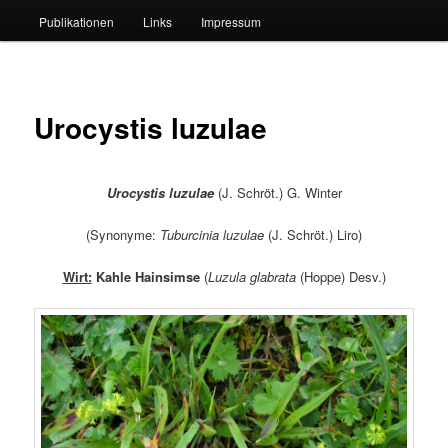
Publikationen
Links
Impressum
Urocystis luzulae
Urocystis luzulae
(J. Schröt.) G. Winter
(Synonyme:
Tuburcinia luzulae
(J. Schröt.) Liro)
Wirt:
Kahle Hainsimse
(
Luzula glabrata
(Hoppe) Desv.)