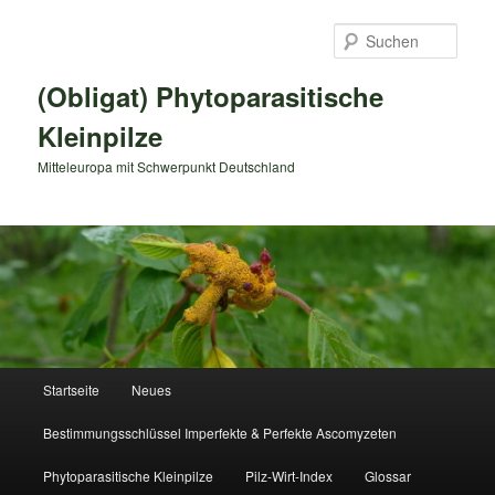
Zum
primären
Such
Inhalt
springen
(Obligat) Phytoparasitische
Kleinpilze
Mitteleuropa mit Schwerpunkt Deutschland
Hauptmenü
Startseite
Neues
Bestimmungsschlüssel Imperfekte & Perfekte Ascomyzeten
Phytoparasitische Kleinpilze
Pilz-Wirt-Index
Glossar