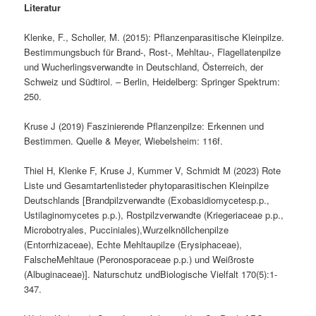
Literatur
Klenke, F., Scholler, M. (2015): Pflanzenparasitische Kleinpilze.
Bestimmungsbuch für Brand-, Rost-, Mehltau-, Flagellatenpilze
und Wucherlingsverwandte in Deutschland, Österreich, der
Schweiz und Südtirol. – Berlin, Heidelberg: Springer Spektrum:
250.
Kruse J (2019) Faszinierende Pflanzenpilze: Erkennen und
Bestimmen. Quelle & Meyer, Wiebelsheim: 116f.
Thiel H, Klenke F, Kruse J, Kummer V, Schmidt M (2023) Rote
Liste und Gesamtartenlisteder phytoparasitischen Kleinpilze
Deutschlands [Brandpilzverwandte (Exobasidiomycetesp.p.,
Ustilaginomycetes p.p.), Rostpilzverwandte (Kriegeriaceae p.p.,
Microbotryales, Pucciniales),Wurzelknöllchenpilze
(Entorrhizaceae), Echte Mehltaupilze (Erysiphaceae),
FalscheMehltaue (Peronosporaceae p.p.) und Weißroste
(Albuginaceae)]. Naturschutz undBiologische Vielfalt 170(5):1-
347.