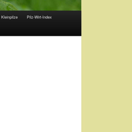
 Kleinpilze
Pilz-Wirt-Index