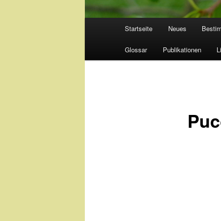
Hauptmenü
Startseite
Neues
Besti
Glossar
Publikationen
L
Pucc