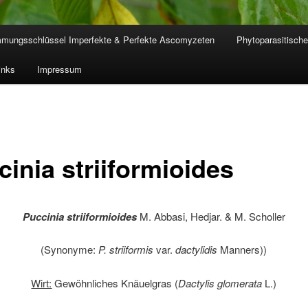
mmungsschlüssel Imperfekte & Perfekte Ascomyzeten
Phytoparasitische
inks
Impressum
inia striiformioides
Puccinia striiformioides
M. Abbasi, Hedjar. & M. Scholler
(Synonyme:
P. striiformis
var.
dactylidis
Manners))
Wirt:
Gewöhnliches Knäuelgras (
Dactylis glomerata
L.)