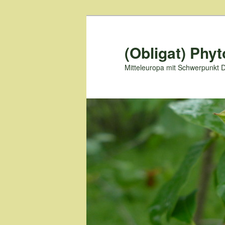
Zum
primären
Inhalt
(Obligat) Phyt
springen
Mitteleuropa mit Schwerpunkt 