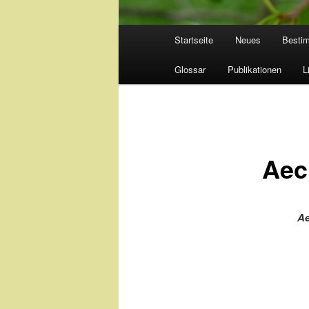
Hauptmenü
Startseite
Neues
Besti
Glossar
Publikationen
L
Aec
Ae