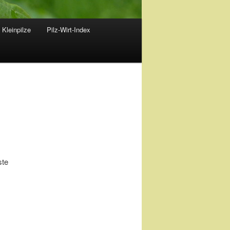
 Kleinpilze
Pilz-Wirt-Index
ste