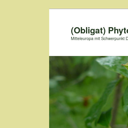
Zum
primären
Inhalt
(Obligat) Phyt
springen
Mitteleuropa mit Schwerpunkt 