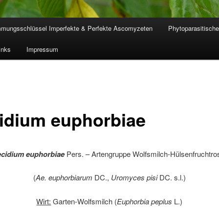
mmungsschlüssel Imperfekte & Perfekte Ascomyzeten
Phytoparasitische
inks
Impressum
idium euphorbiae
cidium euphorbiae
Pers. – Artengruppe Wolfsmilch-Hülsenfruchtro
(
Ae. euphorbiarum
DC.,
Uromyces pisi
DC. s.l.)
Wirt:
Garten-Wolfsmilch (
Euphorbia peplus
L.)