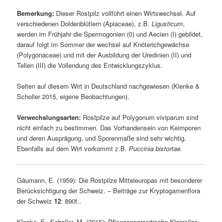
Bemerkung:
Dieser Rostpilz vollführt einen Wirtswechsel. Auf
verschiedenen Doldenblütlern (Apiaceae), z.B.
Ligusticum
,
werden im Frühjahr die Spermogonien (0) und Aecien (I) gebildet,
darauf folgt im Sommer der wechsel auf Knöterichgewächse
(Polygonaceae) und mit der Ausbildung der Uredinien (II) und
Telien (III) die Vollendung des Entwicklungszyklus.
Selten auf diesem Wirt in Deutschland nachgewiesen (Klenke &
Scholler 2015, eigene Beobachtungen).
Verwechslungsarten:
Rostpilze auf Polygonum viviparum sind
nicht einfach zu bestimmen. Das Vorhandensein von Keimporen
und deren Ausprägung, und Sporenmaße sind sehr wichtig.
Ebenfalls auf dem Wirt vorkommt z.B.
Puccinia bistortae.
Gäumann, E. (1959): Die Rostpilze Mitteleuropas mit besonderer
Berücksichtigung der Schweiz. – Beiträge zur Kryptogamenflora
der Schweiz
12
: 890f..
Klenke, F., Scholler, M. (2015): Pflanzenparasitische Kleinpilze.