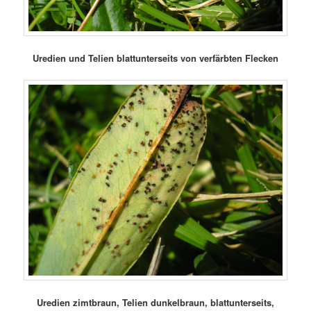
Uredien und Telien blattunterseits von verfärbten Flecken
Uredien zimtbraun, Telien dunkelbraun, blattunterseits,