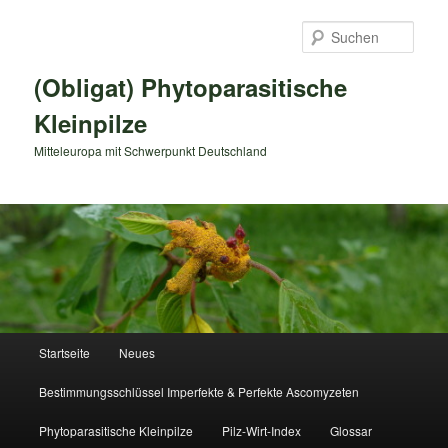
Zum
primären
Such
Inhalt
springen
(Obligat) Phytoparasitische
Kleinpilze
Mitteleuropa mit Schwerpunkt Deutschland
Hauptmenü
Startseite
Neues
Bestimmungsschlüssel Imperfekte & Perfekte Ascomyzeten
Phytoparasitische Kleinpilze
Pilz-Wirt-Index
Glossar