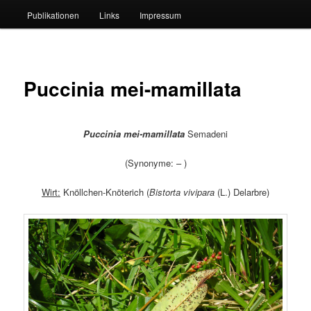
Publikationen
Links
Impressum
Puccinia mei-mamillata
Puccinia mei-mamillata
Semadeni
(Synonyme: – )
Wirt:
Knöllchen-Knöterich (
Bistorta vivipara
(L.) Delarbre)