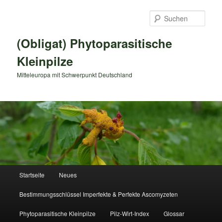
Zum
primären
Such
Inhalt
springen
(Obligat) Phytoparasitische
Kleinpilze
Mitteleuropa mit Schwerpunkt Deutschland
Hauptmenü
Startseite
Neues
Bestimmungsschlüssel Imperfekte & Perfekte Ascomyzeten
Phytoparasitische Kleinpilze
Pilz-Wirt-Index
Glossar