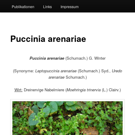
Publikationen
Links
Impressum
Puccinia arenariae
Puccinia arenariae
(Schumach.) G. Winter
(Synonyme:
Leptopuccinia arenariae
(Schumach.) Syd.,
Uredo
arenariae
Schumach.)
Wirt:
Dreinervige Nabelmiere (
Moehringia trinervia
(L.) Clairv.)